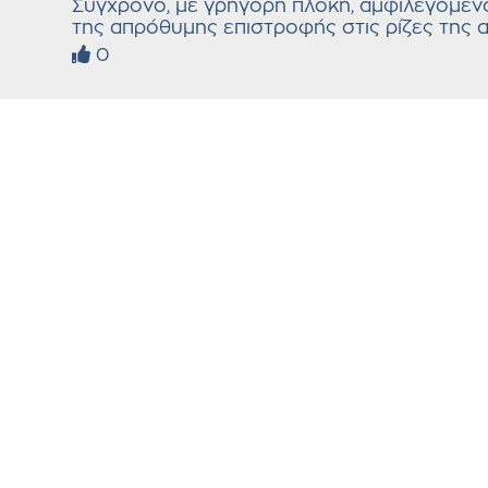
Σύγχρονο, με γρήγορη πλοκή, αμφιλεγόμεν
της απρόθυμης επιστροφής στις ρίζες της α
0