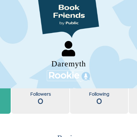
Daremyth
Followers
Following
0
0