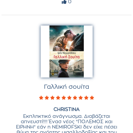
0
Γαλλική σουίτα
CHRISTINA
Εκπληκτικό ανάγνωσμα. Διαβάζεται
απνευστί!!!! Ένασ νέος "ΠΟΛΕΜΟΣ και
ΕΙΡΗΝΗ" εάν η NEMIROFSKI δεν είχε πέσει
θύμα της ανόητης μισαλλοδοξίας και του