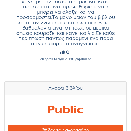
κανει με την ταυτοτητα μας και κατα
ποσο αυτη ειναι προκαθορισμενη η
μπορει να αλαξει και να
προσαρμοστει.Το μονο μειον του βιβλιου
κατα την γνωμη μου και εκει οφειλετε η
βαθμολογια ειναι οτι ισως σε μερικα
σημεια κουραζει και κανει κοιλια.Σε καθε
περιπτωση παντως παραμενι ενα παρα
πολυ ευχαριστο αναγνωσμα.
0
Σου άρεσε το σχόλιο; Επιβράβευσέ το
Αγορά βιβλίου
δες το / αγόρασέ το