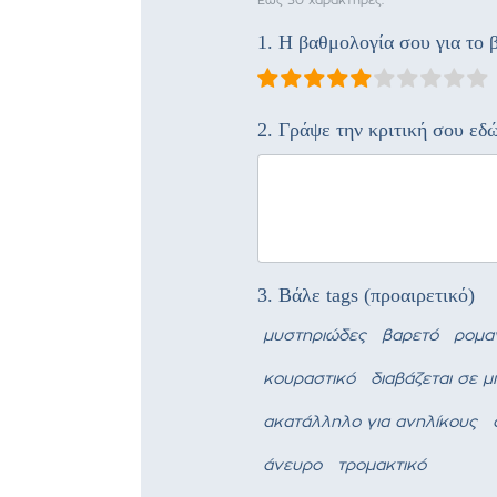
Έως 30 χαρακτήρες.
1. Η βαθμολογία σου για το β
2. Γράψε την κριτική σου εδ
3. Βάλε tags (προαιρετικό)
μυστηριώδες
βαρετό
ρομα
κουραστικό
διαβάζεται σε μ
ακατάλληλο για ανηλίκους
άνευρο
τρομακτικό