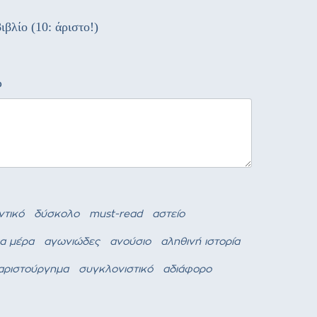
ιβλίο (10: άριστο!)
ώ
ντικό
δύσκολο
must-read
αστείο
ια μέρα
αγωνιώδες
ανούσιο
αληθινή ιστορία
αριστούργημα
συγκλονιστικό
αδιάφορο