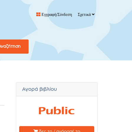
Εγγραφή/Σύνδεση
Σχετικά
Αναζήτηση
Αγορά βιβλίου
δες το / αγόρασέ το