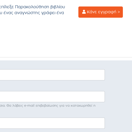
επίλεξε Παρακολούθηση βιβλίου
Κάνε εγγραφή >
υ ένας αναγνώστης γράφει ένα
σια. Θα λάβεις e-mail επιβεβαίωσης για να καταχωρηθεί η