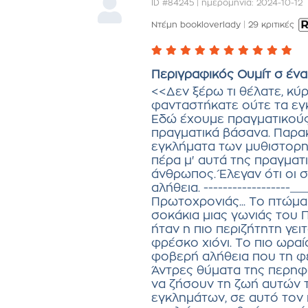
ID #84245 | ημερομηνία: 2024-10-12
Ντέμη bookloverlady
|
29 κριτικές
Περιγραφικός Ουμίτ σ ένα
<<Δεν ξέρω τι θέλατε, κύρ
φανταστήκατε ούτε τα εγκ
Εδώ έχουμε πραγματικούς
πραγματικά βάσανα. Παρα
εγκλήματα των μυθιστορη
πέρα μ' αυτά της πραγματ
άνθρωπος. Έλεγαν ότι οι σ
αλήθεια. -----------------
Πρωτοχρονιάς... Το πτώμα
σοκάκια μιας γωνιάς του 
ήταν η πιο περιζήτητη γει
φρέσκο χιόνι. Το πιο ωραίο
φοβερή αλήθεια που τη φέ
Άντρες θύματα της περηφ
να ζήσουν τη ζωή αυτών 
εγκλημάτων, σε αυτό τον 