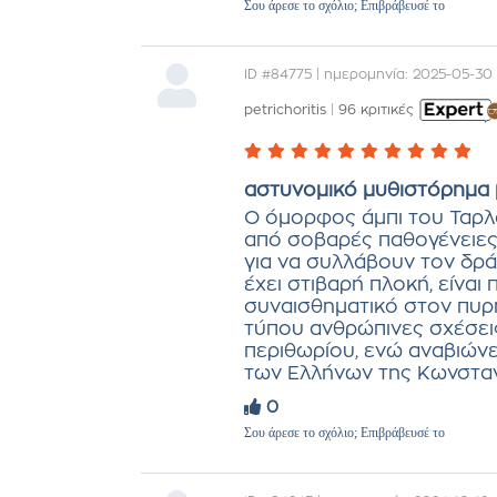
Σου άρεσε το σχόλιο; Επιβράβευσέ το
ID #84775 | ημερομηνία: 2025-05-30
petrichoritis
|
96 κριτικές
αστυνομικό μυθιστόρημα 
Ο όμορφος άμπι του Ταρλά
από σοβαρές παθογένειες 
για να συλλάβουν τον δρά
έχει στιβαρή πλοκή, είναι
συναισθηματικό στον πυρή
τύπου ανθρώπινες σχέσει
περιθωρίου, ενώ αναβιώνε
των Ελλήνων της Κωνσταν
0
Σου άρεσε το σχόλιο; Επιβράβευσέ το