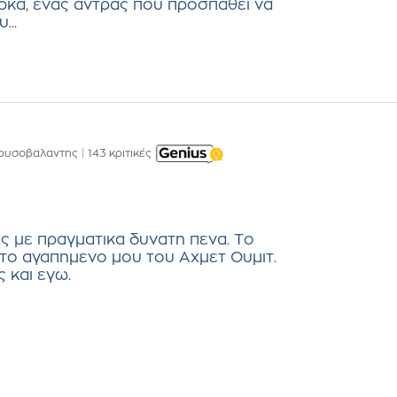
ρκα, ένας άντρας που προσπαθεί να
...
ρυσοβαλαντης
|
143 κριτικές
 με πραγματικα δυνατη πενα. Το
ι το αγαπημενο μου του Αχμετ Ουμιτ.
 και εγω.