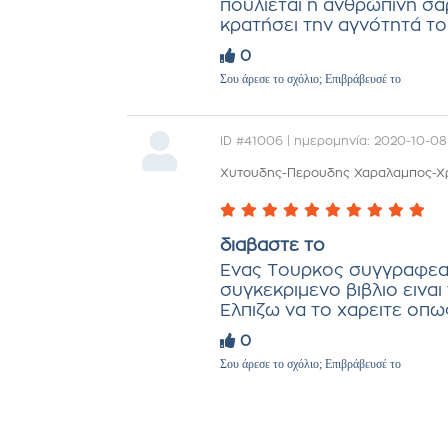
πουλιέται η ανθρώπινη σά
κρατήσει την αγνότητά του
0
Σου άρεσε το σχόλιο; Επιβράβευσέ το
ID #41006 | ημερομηνία: 2020-10-08
Χυτουδης-Περουδης Χαραλαμπος-Χ
διαβαστε το
Ενας Τουρκος συγγραφεας
συγκεκριμενο βιβλιο εινα
Ελπιζω να το χαρειτε οπως
0
Σου άρεσε το σχόλιο; Επιβράβευσέ το