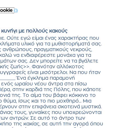
 κυνήγι με πολλούς κακούς
ιε. Ούτε εγώ είμαι ένας χαρακτήρας που
λήματα υλικό για τα μυθιστορήματά σας.
 ανθρώπους, πραγματικούς νεκρούς,
καλώ να ενδιαφέρεστε μονάχα για τα
μάτων σας. Δεν μπορείτε να τα βγάλετε
ικής ζωής>>. Φαινόταν αλλόκοτος
υγγραφείς είναι μισότρελοι. Να που ήταν
-________ Ένα έγκλημα παραμονή
 ενός ωραίου νέου άντρα στα πίσω
Πέρα, στην καρδιά της Πόλης, που κάποτε
τονιά της. Το αίμα του βάφει κόκκινο το
 θύμα, ίσως και το πιο μοχθηρό... Μια
ρνουν στην επιφάνεια σκοτεινά μυστικά.
άνιας τους, γυναίκες που υποχρεώνονται
των αντρών. Σε αυτό το άντρο των
κήπο της κακίας, σε αυτή την αγορά όπου