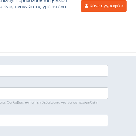
επίλεξε Παρακολούθηση βιβλίου
Κάνε εγγραφή >
υ ένας αναγνώστης γράφει ένα
σια. Θα λάβεις e-mail επιβεβαίωσης για να καταχωρηθεί η