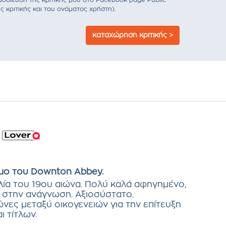
σίευση της κριτικής μου στο Facebook page Public
ς κριτικής και του ονόματος χρήστη).
καταχώρηση κριτικής >
σμο του Downton Abbey.
λία του 19ου αιώνα. Πολύ καλά αφηγημένο,
 στην ανάγνωση. Αξιοσύστατο.
νες μεταξύ οικογενειών για την επίτευξη
 τίτλων.