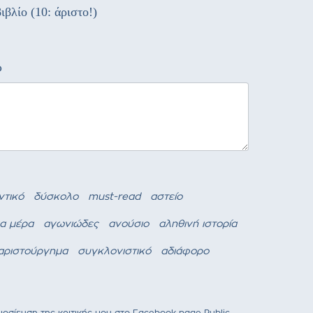
ιβλίο (10: άριστο!)
ώ
ντικό
δύσκολο
must-read
αστείο
ια μέρα
αγωνιώδες
ανούσιο
αληθινή ιστορία
αριστούργημα
συγκλονιστικό
αδιάφορο