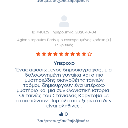
Σου άρεσε το σχόλιο; Επιβράβευσέ το
ID #40139 | ημερομηνία: 2020-10-04
Agiannitopoulos Paris (μη εγγεγραμμένος χρήστης)
|
13 κριτικές
Υπεροχο
Ένας αφοσιωμένος δημοσιογράφος , μια
δολοφονημένη γυναίκα και ο πιο
μυστηριώδης σκηνοθέτης ταινιών
τρόμου δημιουργούν ένα υπέροχο
μυστήριο και μια συγκλονιστική ιστορία .
Οι ταινίες του Στάνισλας Κορντοβα με
στοιχειώνουν Παρ όλο που ξερω ότι δεν
είναι αληθινές .
0
Σου άρεσε το σχόλιο; Επιβράβευσέ το