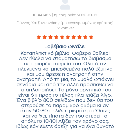
ID #41486 | ημερομηνία: 2020-10-12
Γιάννης Χατζαντωνάκης (μη εγγεγραμμένος χρήστης)
|
2 κριτικές
...αβέβαιο φινάλε!
Καταπληκτικό βιβλίο! Φοβερό θρίλερ!
Δεν ήθελα να σταματήσω το διάβασμα
σε ορισμένα σημεία του. Όλα ήταν
πλεγμένα και μπερδεμένα πολύ έξυπνα
και μου άρεσε η ανατροπή στην
ανατροπή. Από τη μία, το μυαλό φτιάχνει
σενάρια και από την άλλη προσπαθεί να
τα απλοποιήσει. Το μόνο αρνητικό του
είναι ότι προς το τέλος πλατειάζει λίγο.
Ένα βιβλίο 800 σελίδων που δεν θα του
στερούσε το παραμικρό ακόμα κι αν
ήταν 50-80 σελίδες μικρότερο. Όπως
και να 'χει, τίποτα δεν του στερεί το
απόλυτο 10/10! Αξίζει τον χρόνο σας,
ιδίως εάν έχετε όρεξη για να ένα δυνατό