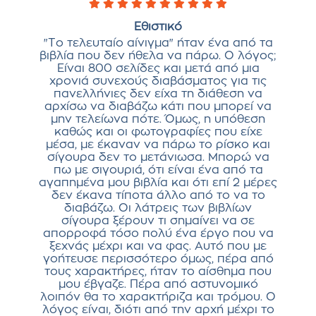
Εθιστικό
"Το τελευταίο αίνιγμα" ήταν ένα από τα
βιβλία που δεν ήθελα να πάρω. Ο λόγος;
Είναι 800 σελίδες και μετά από μια
χρονιά συνεχούς διαβάσματος για τις
πανελλήνιες δεν είχα τη διάθεση να
αρχίσω να διαβάζω κάτι που μπορεί να
μην τελείωνα πότε. Όμως, η υπόθεση
καθώς και οι φωτογραφίες που είχε
μέσα, με έκαναν να πάρω το ρίσκο και
σίγουρα δεν το μετάνιωσα. Μπορώ να
πω με σιγουριά, ότι είναι ένα από τα
αγαπημένα μου βιβλία και ότι επί 2 μέρες
δεν έκανα τίποτα άλλο από το να το
διαβάζω. Οι λάτρεις των βιβλίων
σίγουρα ξέρουν τι σημαίνει να σε
απορροφά τόσο πολύ ένα έργο που να
ξεχνάς μέχρι και να φας. Αυτό που με
γοήτευσε περισσότερο όμως, πέρα από
τους χαρακτήρες, ήταν το αίσθημα που
μου έβγαζε. Πέρα από αστυνομικό
λοιπόν θα το χαρακτήριζα και τρόμου. Ο
λόγος είναι, διότι από την αρχή μέχρι το