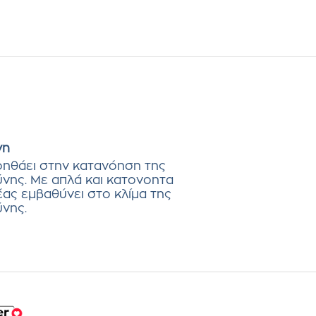
νη
οηθάει στην κατανόηση της
νης. Με απλά και κατονοητα
ας εμβαθύνει στο κλίμα της
νης.