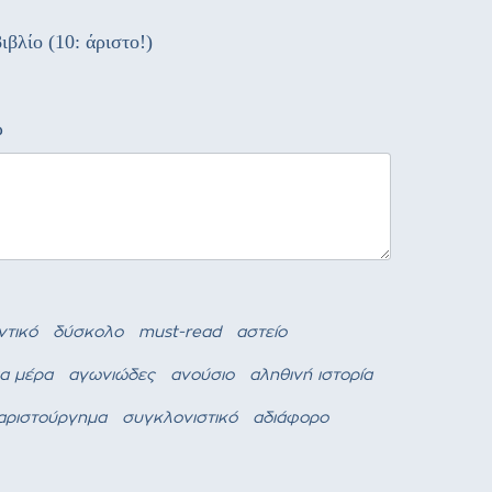
ιβλίο (10: άριστο!)
ώ
ντικό
δύσκολο
must-read
αστείο
ια μέρα
αγωνιώδες
ανούσιο
αληθινή ιστορία
αριστούργημα
συγκλονιστικό
αδιάφορο