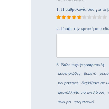
Έως 30 χαρακτήρες.
1. Η βαθμολογία σου για το β
2. Γράψε την κριτική σου εδ
3. Βάλε tags (προαιρετικό)
μυστηριώδες
βαρετό
ρομα
κουραστικό
διαβάζεται σε μ
ακατάλληλο για ανηλίκους
άνευρο
τρομακτικό