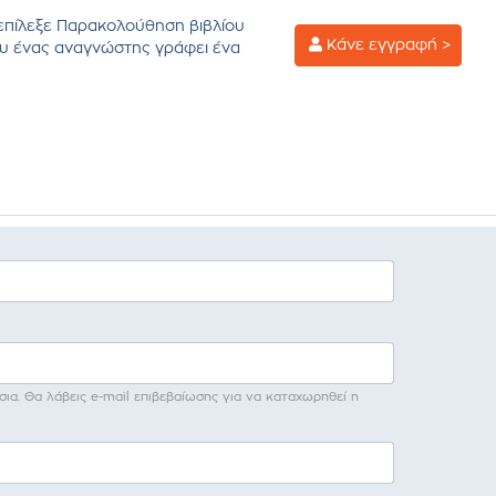
επίλεξε Παρακολούθηση βιβλίου
Κάνε εγγραφή >
υ ένας αναγνώστης γράφει ένα
σια. Θα λάβεις e-mail επιβεβαίωσης για να καταχωρηθεί η