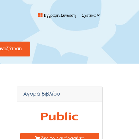
Εγγραφή/Σύνδεση
Σχετικά
Αναζήτηση
Αγορά βιβλίου
δες το / αγόρασέ το