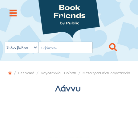
Ελληνικά
Λογοτεχνία - Ποίηση
Μεταφρασμένη Λογοτεχνία
Λάννυ