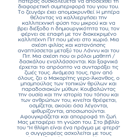
πατέρας δυσκολεύεται να αποδεχθεί τη
διαφορετική συμπεριφορά του γιου του.
Το ζευγάρι έχει απομακρυνθεί. Η μητέρα
θέλοντας να καλλιεργήσει την
καλλιτεχνική φύση του μικρού και να
βρει διέξοδο η δημιουργικότητα του, τον
φέρνει σε επαφή με τον διακεκριμένο
καλλιτέχνη Πιτ που μένει στο χωριό. Μια
σχέση φιλίας και κατανόησης
αναπτύσσεται μεταξύ του Λάννυ και του
Πιτ. Μια σχέση που οι ρόλοι μαθητή /
δασκάλου εναλλάσσονται. Και ξαφνικά
έρχεται το απρόοπτο να συνταράξει τις
ζωές τους. Ανάμεσα τους, πριν από
όλους, ζει ο Μακαρίτης γερο-Άκανθος, ο
μπαμπούλας των τοπικών θρύλων και
παραδοσιακών μύθων. Κουβαλώντας
την ουσία και την ιστορία του τόπου και
των ανθρώπων του, κινείται θρέφεται,
οσμίζεται, ακούει όσα λέγονται,
ψιθυρίζονται, αποσιωπούνται.
Αφουγκράζεται και απορροφά τη ζωή.
Μας μεταφέρει τη γνώση του. Στο βιβλίο
του "Η θλίψη είναι ένα πράγμα με φτερά"
ο συγγραφέας ασχολείται με τους