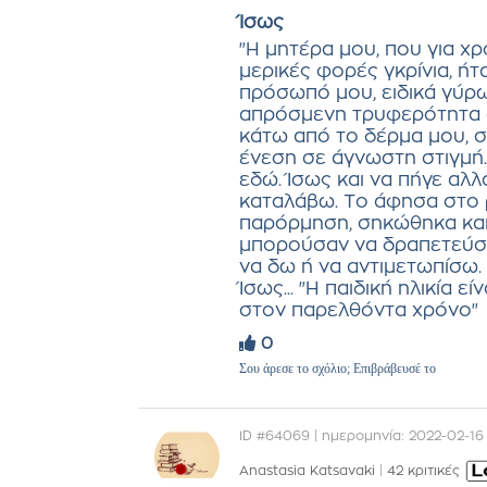
Ίσως
"Η μητέρα μου, που για χ
μερικές φορές γκρίνια, ή
πρόσωπό μου, ειδικά γύρω
απρόσμενη τρυφερότητα ό
κάτω από το δέρμα μου, σ
ένεση σε άγνωστη στιγμή."
εδώ. Ίσως και να πήγε αλ
καταλάβω. Το άφησα στο ρ
παρόρμηση, σηκώθηκα και 
μπορούσαν να δραπετεύσ
να δω ή να αντιμετωπίσω. 
Ίσως... "Η παιδική ηλικία 
στον παρελθόντα χρόνο"
0
Σου άρεσε το σχόλιο; Επιβράβευσέ το
ID #64069 | ημερομηνία: 2022-02-16
Anastasia Katsavaki
|
42 κριτικές