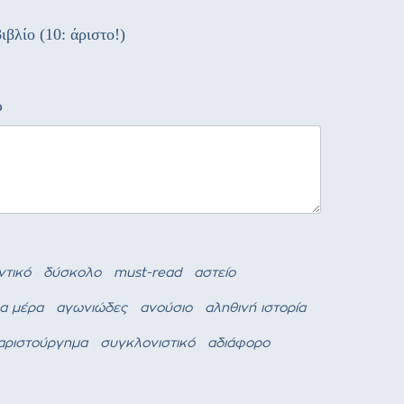
ιβλίο (10: άριστο!)
ώ
ντικό
δύσκολο
must-read
αστείο
ια μέρα
αγωνιώδες
ανούσιο
αληθινή ιστορία
αριστούργημα
συγκλονιστικό
αδιάφορο