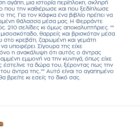
ση αγάπη, μια ιστορία περίπλοκη, σκληρή
βλίο που την καθιέρωσε και που ξεδίπλωσε
 της. Για τον Κάφκα ένα βιβλίο πρέπει να
γωμένη θάλασσα μέσα μας. Η Φερράντε
. 210 σελίδες κι όμως αποκαλυπτήριες. ""
το μισοσκόταδο, θαρρείς και βρισκόταν μέσα
ω στο κρεβάτι, ζαρωμένη και γεμάτη
να υποφέρει. Σίγουρα της είχε
όνο η ανακάλυψη ότι αυτός ο άντρας
αμμένη εμμονή να την κυνηγά, όπως είχε
ης έστελνε τα δώρα του, ξέροντας πως την
ου άντρα της.."" Αυτό είναι το αγαπημένο
 βρείτε κι εσείς το δικό σας.