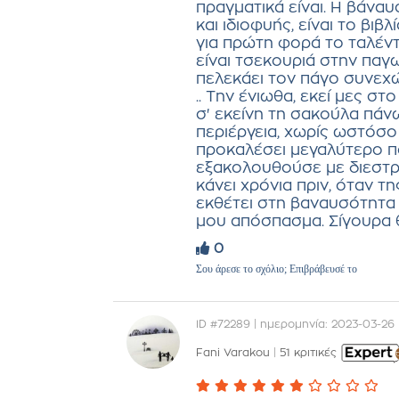
πραγματικά είναι. Η βάναυ
και ιδιοφυής, είναι το βι
για πρώτη φορά το ταλέντο
είναι τσεκουριά στην πα
πελεκάει τον πάγο συνεχώς
.. Την ένιωθα, εκεί μες σ
σ' εκείνη τη σακούλα πάν
περιέργεια, χωρίς ωστόσο 
προκαλέσει μεγαλύτερο π
εξακολουθούσε με διεστρ
κάνει χρόνια πριν, όταν τ
εκθέτει στη βαναυσότητα τ
μου απόσπασμα. Σίγουρα θα
0
Σου άρεσε το σχόλιο; Επιβράβευσέ το
ID #72289 | ημερομηνία: 2023-03-26
Fani Varakou
|
51 κριτικές