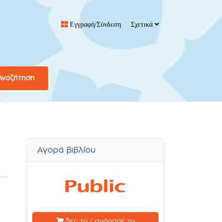
Εγγραφή/Σύνδεση
Σχετικά
Αναζήτηση
Αγορά βιβλίου
δες το / αγόρασέ το