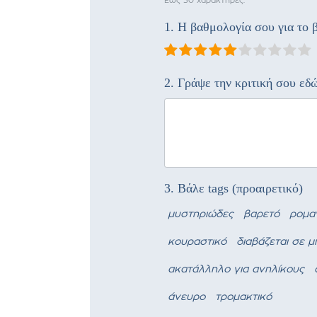
Έως 30 χαρακτήρες.
1. Η βαθμολογία σου για το β
2. Γράψε την κριτική σου εδ
3. Βάλε tags (προαιρετικό)
μυστηριώδες
βαρετό
ρομα
κουραστικό
διαβάζεται σε μ
ακατάλληλο για ανηλίκους
άνευρο
τρομακτικό