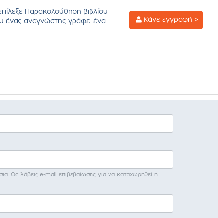
επίλεξε Παρακολούθηση βιβλίου
Κάνε εγγραφή >
υ ένας αναγνώστης γράφει ένα
σια. Θα λάβεις e-mail επιβεβαίωσης για να καταχωρηθεί η