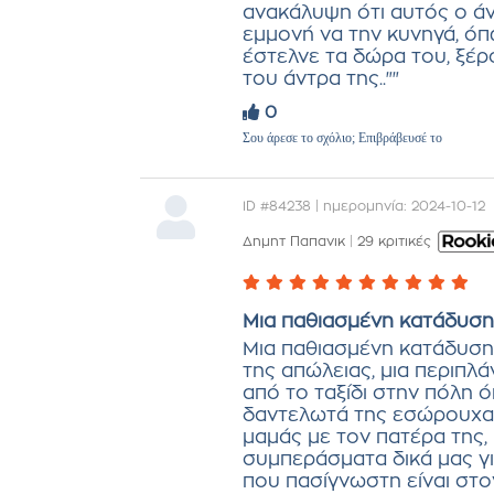
ανακάλυψη ότι αυτός ο ά
εμμονή να την κυνηγά, όπω
έστελνε τα δώρα του, ξέρ
του άντρα της..""
0
Σου άρεσε το σχόλιο; Επιβράβευσέ το
ID #84238 | ημερομηνία: 2024-10-12
Δημητ Παπανικ
|
29 κριτικές
Μια παθιασμένη κατάδυση
Μια παθιασμένη κατάδυση
της απώλειας, μια περιπλ
από το ταξίδι στην πόλη 
δαντελωτά της εσώρουχα κ
μαμάς με τον πατέρα της,
συμπεράσματα δικά μας γ
που πασίγνωστη είναι στο