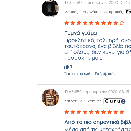
ID #36587 | ημερομηνία: 2020-09-13
Μάρκος Φουρλάκης
|
77 κριτικές
Γυμνό γεύμα
Προκλητικό, τολμηρό, σκοτ
ταυτόχρονα, ένα βιβλίο πο
απ' όλους, δεν κάνει για όλ
προσοχής μας.
1
Σου άρεσε το σχόλιο; Επιβράβευσέ το
ID #31659 | ημερομηνία: 2020-08-15
natnat
|
769 κριτικές
Από τα πιο σημαντικά βιβ
Μέσα από τις καταχρήσεις