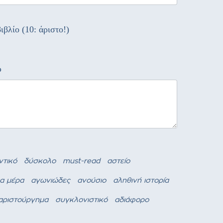
ιβλίο (10: άριστο!)
ώ
ντικό
δύσκολο
must-read
αστείο
ια μέρα
αγωνιώδες
ανούσιο
αληθινή ιστορία
αριστούργημα
συγκλονιστικό
αδιάφορο