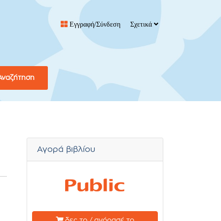
Εγγραφή/Σύνδεση
Σχετικά
Αναζήτηση
Αγορά βιβλίου
δες το / αγόρασέ το