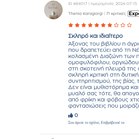
ID #84017 | ημερομηνία: 2024-07-15
Thenia Karagiorgi
|
71 κριτικές
Σκληρό και ιδιαίτερο
Άξονας του βιβλίου η άγρι
που δραπετεύει από τη Νέ
κολασμένη Διαζώνη των π
ομοφυλόφιλου, οργιώδους
στη σκοτεινή πλευρά της
σκληρή κριτική στη δυτικ
συντηρητισμού, της βίας, 
Δεν είναι μυθιστόρημα και
μυαλό σας τότε, θα απογο
από φρίκη και φόβους χτι
φαντασιώσεις που μοιράζον
0
Σου άρεσε το σχόλιο; Επιβράβευσέ το