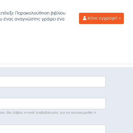
επίλεξε Παρακολούθηση βιβλίου
Κάνε εγγραφή >
υ ένας αναγνώστης γράφει ένα
σια. Θα λάβεις e-mail επιβεβαίωσης για να καταχωρηθεί η