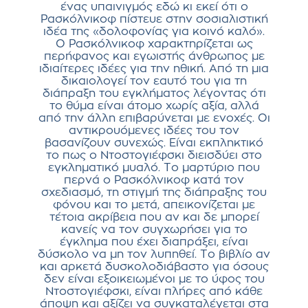
ένας υπαινιγμός εδώ κι εκεί ότι ο
Ρασκόλνικοφ πίστευε στην σοσιαλιστική
ιδέα της «δολοφονίας για κοινό καλό».
Ο Ρασκόλνικοφ χαρακτηρίζεται ως
περήφανος και εγωιστής άνθρωπος με
ιδιαίτερες ιδέες για την ηθική. Από τη μια
δικαιολογεί τον εαυτό του για τη
διάπραξη του εγκλήματος λέγοντας ότι
το θύμα είναι άτομο χωρίς αξία, αλλά
από την άλλη επιβαρύνεται με ενοχές. Οι
αντικρουόμενες ιδέες του τον
βασανίζουν συνεχώς. Είναι εκπληκτικό
το πως ο Ντοστογιέφσκι διεισδύει στο
εγκληματικό μυαλό. Το μαρτύριο που
περνά ο Ρασκόλνικοφ κατά τον
σχεδιασμό, τη στιγμή της διάπραξης του
φόνου και το μετά, απεικονίζεται με
τέτοια ακρίβεια που αν και δε μπορεί
κανείς να τον συγχωρήσει για το
έγκλημα που έχει διαπράξει, είναι
δύσκολο να μη τον λυπηθεί. Το βιβλίο αν
και αρκετά δυσκολοδιάβαστο για όσους
δεν είναι εξοικειωμένοι με το ύφος του
Ντοστογιέφσκι, είναι πλήρες από κάθε
άποψη και αξίζει να συγκαταλέγεται στα