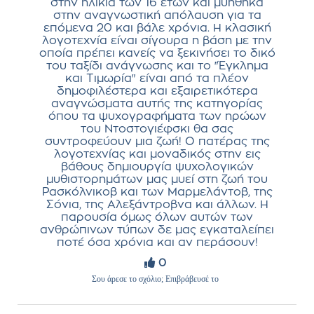
στην ηλικία των 16 ετών και μυήθηκα
στην αναγνωστική απόλαυση για τα
επόμενα 20 και βάλε χρόνια. Η κλασική
λογοτεχνία είναι σίγουρα η βάση με την
οποία πρέπει κανείς να ξεκινήσει το δικό
του ταξίδι ανάγνωσης και το "Έγκλημα
και Τιμωρία" είναι από τα πλέον
δημοφιλέστερα και εξαιρετικότερα
αναγνώσματα αυτής της κατηγορίας
όπου τα ψυχογραφήματα των ηρώων
του Ντοστογιέφσκι θα σας
συντροφεύουν μια ζωή! Ο πατέρας της
λογοτεχνίας και μοναδικός στην εις
βάθους δημιουργία ψυχολογικών
μυθιστορημάτων μας μυεί στη ζωή του
Ρασκόλνικοβ και των Μαρμελάντοβ, της
Σόνια, της Αλεξάντροβνα και άλλων. Η
παρουσία όμως όλων αυτών των
ανθρώπινων τύπων δε μας εγκαταλείπει
ποτέ όσα χρόνια και αν περάσουν!
0
Σου άρεσε το σχόλιο; Επιβράβευσέ το