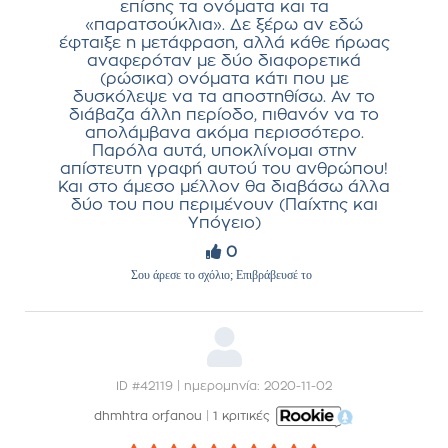
επίσης τα ονόματα και τα
«παρατσούκλια». Δε ξέρω αν εδώ
έφταιξε η μετάφραση, αλλά κάθε ήρωας
αναφερόταν με δύο διαφορετικά
(ρώσικα) ονόματα κάτι που με
δυσκόλεψε να τα αποστηθίσω. Αν το
διάβαζα άλλη περίοδο, πιθανόν να το
απολάμβανα ακόμα περισσότερο.
Παρόλα αυτά, υποκλίνομαι στην
απίστευτη γραφή αυτού του ανθρώπου!
Και στο άμεσο μέλλον θα διαβάσω άλλα
δύο του που περιμένουν (Παίχτης και
Υπόγειο)
0
Σου άρεσε το σχόλιο; Επιβράβευσέ το
ID #42119 | ημερομηνία: 2020-11-02
dhmhtra orfanou
|
1 κριτικές