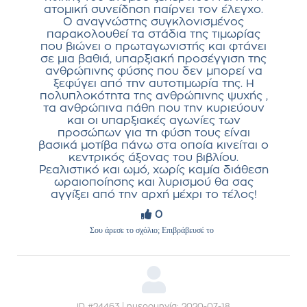
ατομική συνείδηση παίρνει τον έλεγχο.
Ο αναγνώστης συγκλονισμένος
παρακολουθεί τα στάδια της τιμωρίας
που βιώνει ο πρωταγωνιστής και φτάνει
σε μια βαθιά, υπαρξιακή προσέγγιση της
ανθρώπινης φύσης που δεν μπορεί να
ξεφύγει από την αυτοτιμωρία της. Η
πολυπλοκότητα της ανθρώπινης ψυχής ,
τα ανθρώπινα πάθη που την κυριεύουν
και οι υπαρξιακές αγωνίες των
προσώπων για τη φύση τους είναι
βασικά μοτίβα πάνω στα οποία κινείται ο
κεντρικός άξονας του βιβλίου.
Ρεαλιστικό και ωμό, χωρίς καμία διάθεση
ωραιοποίησης και λυρισμού θα σας
αγγίξει από την αρχή μέχρι το τέλος!
0
Σου άρεσε το σχόλιο; Επιβράβευσέ το
ID #24463 | ημερομηνία: 2020-07-18