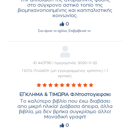
την αλλοίωση της ανθρώπινης φύσης
στο σύγχρονο αστικό τοπίο της
βιομηχανοποιημένης και καπιταλιστικής
κοινωνίας.
0
Σου άρεσε το σχόλιο; Επιβράβευσέ το
ID #43796 | ημερομηνία: 2020-11-22
ΓΙΩΤΑ ΠΛΙΑΚΟΥ (μη εγγεγραμμένος χρήστης)
|
1
κριτικές
ΕΓΚΛΗΜΑ & ΤΙΜΩΡΙΑ Φ.Ντοστογιεφσκι
Το καλύτερο βιβλίο που έχω διαβάσει
απο μικρή ηλικία! Διάβασα άπειρα, άλλα
βιβλία, μα δεν βρήκα συγκρίσιμο άλλο!
Μοναδική γραφή!
0